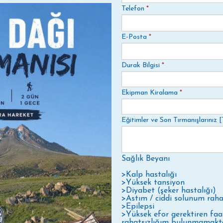
Telefon
*
E-Posta
*
Durak Bilgisi
*
Ekipman Kiralama
*
Eğitimler ve Son Tırmanışlarınız [T
Sağlık Beyanı
>Kalp hastalığı
>Yüksek tansiyon
>Diyabet (şeker hastalığı)
>Astım / ciddi solunum rahat
>Epilepsi
>Yüksek efor gerektiren faal
rahatsızlığım bulunmamakta