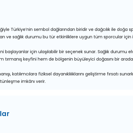
yle Türkiye’nin sembol dağlarından biridir ve dağcılık ile doğa spor
n ve sağlık durumu bu tür etkinliklere uygun tüm sporcular için id
yeni başlayanlar için ulaşılabilir bir seçenek sunar. Sağlık durumu e
 tırmanış keyfini hem de bölgenin büyüleyici doğasını bir arada 
nışı, katılımcılara fiziksel dayanıklılıklarını geliştirme fırsatı 
tünleşme imkânı verir.
lar