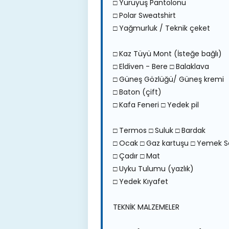
□ Yürüyüş Pantolonu
□ Polar Sweatshirt
□ Yağmurluk / Teknik çeket
□ Kaz Tüyü Mont (İsteğe bağlı)
□ Eldiven - Bere □ Balaklava
□ Güneş Gözlüğü/ Güneş kremi
□ Baton (çift)
□ Kafa Feneri □ Yedek pil
□ Termos □ Suluk □ Bardak
□ Ocak □ Gaz kartuşu □ Yemek S
□ Çadır □ Mat
□ Uyku Tulumu (yazlık)
□ Yedek Kıyafet
TEKNİK MALZEMELER