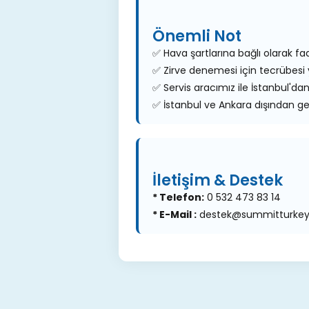
Önemli Not
✅ Hava şartlarına bağlı olarak faa
✅ Zirve denemesi için tecrübesi 
✅ Servis aracımız ile İstanbul'da
✅ İstanbul ve Ankara dışından ge
İletişim & Destek
* Telefon:
0 532 473 83 14
* E-Mail :
destek@summitturke