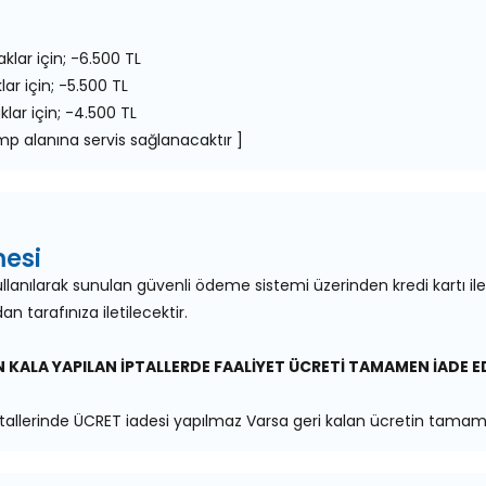
klar için; -6.500 TL
ar için; -5.500 TL
lar için; -4.500 TL
mp alanına servis sağlanacaktır ]
mesi
ı kullanılarak sunulan güvenli ödeme sistemi üzerinden kredi kartı
an tarafınıza iletilecektir.
 KALA YAPILAN İPTALLERDE FAALİYET ÜCRETİ TAMAMEN İADE ED
tallerinde ÜCRET iadesi yapılmaz Varsa geri kalan ücretin tamamı 