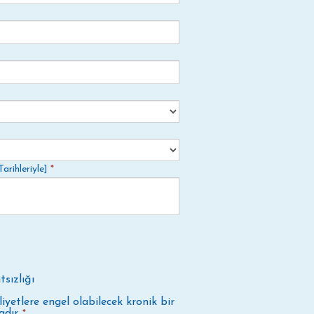
arihleriyle]
*
sızlığı
iyetlere engel olabilecek kronik bir
dır.
*