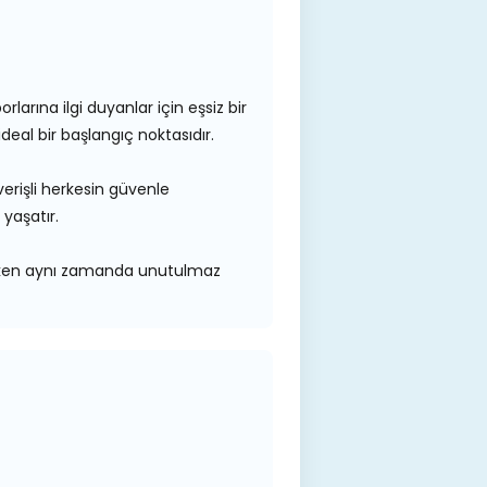
larına ilgi duyanlar için eşsiz bir
eal bir başlangıç noktasıdır.
lverişli herkesin güvenle
yaşatır.
sunarken aynı zamanda unutulmaz