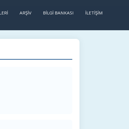
LERİ
ARŞİV
BILGI BANKASI
İLETIŞIM