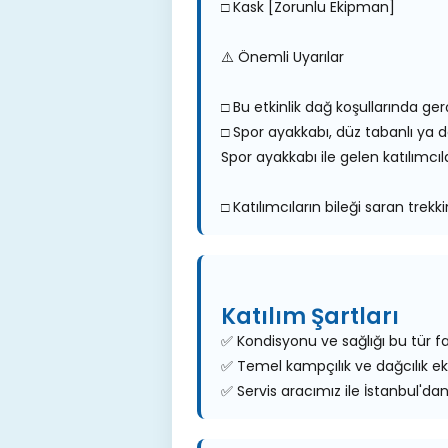
□ Kask [Zorunlu Ekipman]
⚠️ Önemli Uyarılar
□ Bu etkinlik dağ koşullarında ger
□ Spor ayakkabı, düz tabanlı ya da
Spor ayakkabı ile gelen katılımcı
□ Katılımcıların bileği saran tre
Katılım Şartları
✅ Kondisyonu ve sağlığı bu tür fa
✅ Temel kampçılık ve dağcılık ek
✅ Servis aracımız ile İstanbul'da