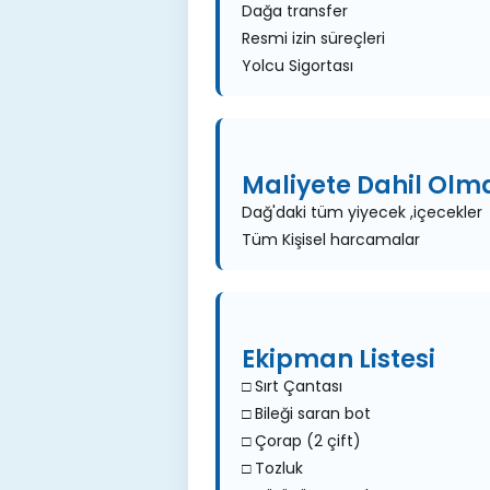
Dağa transfer
Resmi izin süreçleri
Yolcu Sigortası
Maliyete Dahil Olm
Dağ'daki tüm yiyecek ,içecekler
Tüm Kişisel harcamalar
Ekipman Listesi
□ Sırt Çantası
□ Bileği saran bot
□ Çorap (2 çift)
□ Tozluk