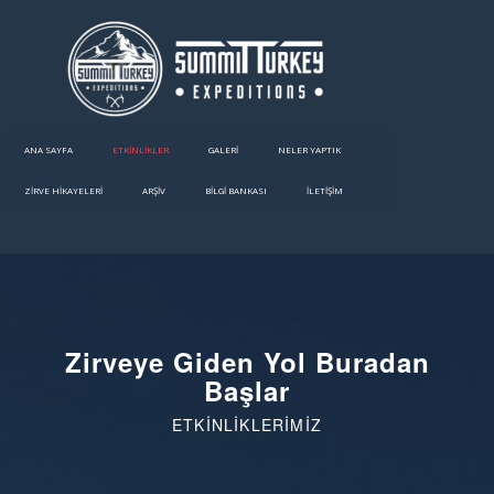
ANA SAYFA
ETKINLIKLER
GALERI
NELER YAPTIK
ZİRVE HİKAYELERİ
ARŞİV
BILGI BANKASI
İLETIŞIM
Zirveye Giden Yol Buradan
Başlar
ETKINLIKLERIMIZ