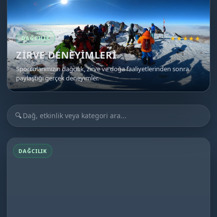
★★★★★
DAĞCILIK
ZIRVE DENEYIMLERI
Sporcularımızın dağcılık, zirve ve doğa faaliyetlerinden sonra
paylaştığı gerçek deneyimler.
🔍
DAĞCILIK