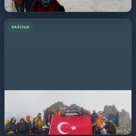
DEVAMINI OKU
Emler Dağı Tırmanışı
DAĞCILIK
Köroğlu Dağı Tırmanışı
20.05.2026
Dağcılık
★★★★★
Harika bir etkinlikti. Profesyonel organizasyon ve...
DEVAMINI OKU
Köroğlu Dağı Tırmanışı