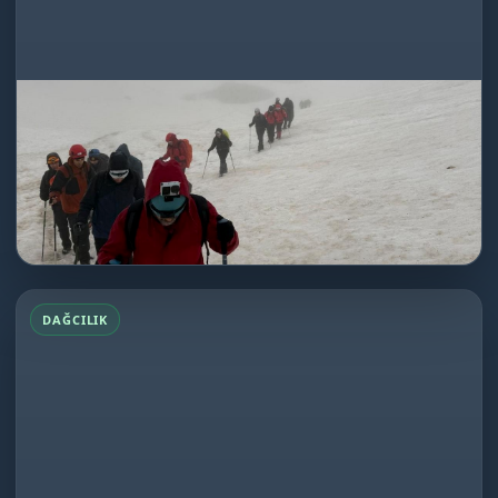
Emler Dağı Tırmanışı
18.06.2026
Dağcılık
★★★★★
Ne yaptıklarını iyi bilen, deneyimli , herşeyi en ince
detayına kadar önemseyen ve...
DEVAMINI OKU
Emler Dağı Tırmanışı
DAĞCILIK