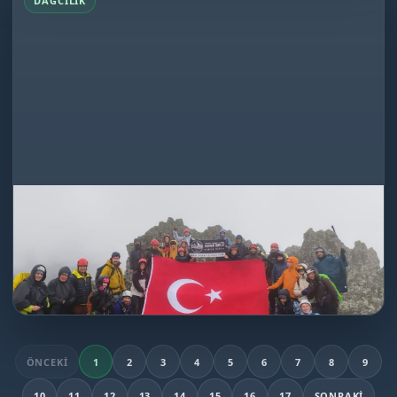
DAĞCILIK
Köroğlu Dağı Tırmanışı
19.05.2026
Dağcılık
★★★★★
İlk deneyim için adeta zor bir sınavdı.Dağın...
DEVAMINI OKU
Köroğlu Dağı Tırmanışı
ÖNCEKI
1
2
3
4
5
6
7
8
9
10
11
12
13
14
15
16
17
SONRAKI