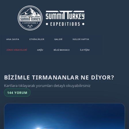
ANA SAYFA
ETKINLIKLER
GALERI
NELER YAPTIK
ZİRVE HİKAYELERİ
ARŞİV
BILGI BANKASI
İLETIŞIM
BIZIMLE TIRMANANLAR NE DIYOR?
Kartlara tıklayarak yorumları detaylı okuyabilirsiniz
144 YORUM