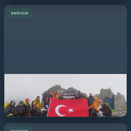
DAĞCILIK
Köroğlu Dağı Tırmanışı
19.05.2026
Dağcılık
★★★★★
Birbirinden değerli hocalarla her...
DEVAMINI OKU
Köroğlu Dağı Tırmanışı