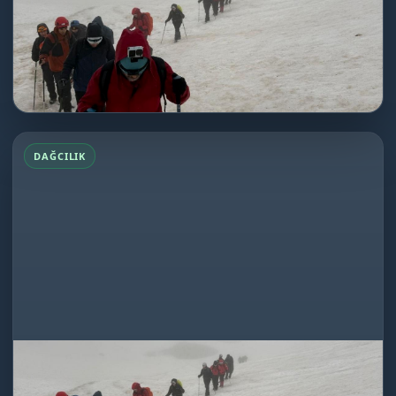
Dağcılık
★★★★★
İnsan gücünü sınırlarını yapabileceklerini ve
dayanabileceklerini böyle...
DEVAMINI OKU
Emler Dağı Tırmanışı
DAĞCILIK
Emler Dağı Tırmanışı
16.06.2026
Dağcılık
★★★★★