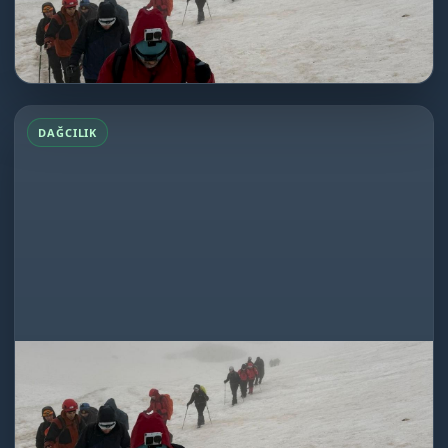
Everest’e Summit ile birlikte...
DEVAMINI OKU
Emler Dağı Tırmanışı
DAĞCILIK
Emler Dağı Tırmanışı
14.06.2026
Dağcılık
★★★★★
Zor süreci en iyi şekilde tamamlamamıza...