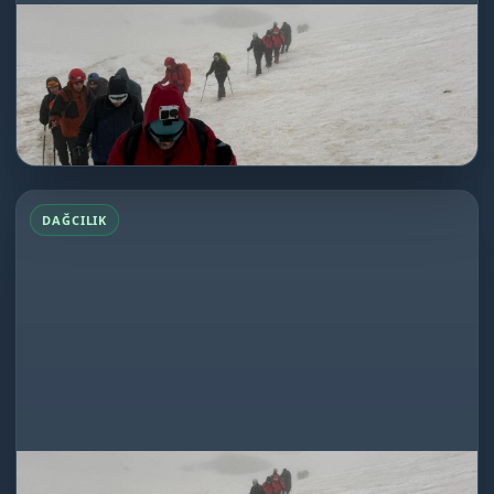
Emler Dağı Tırmanışı
17.06.2026
Dağcılık
★★★★★
Bizi Bizden daha çok düşünen harika rehberlerle...
DEVAMINI OKU
Emler Dağı Tırmanışı
DAĞCILIK
Emler Dağı Tırmanışı
16.06.2026