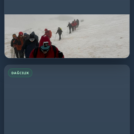
Emler Dağı Tırmanışı
17.06.2026
Dağcılık
★★★★★
İlk deneyimime rağmen eğlenceli fakat bir o kadar da...
DEVAMINI OKU
Emler Dağı Tırmanışı
DAĞCILIK